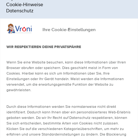
Cookie-Hinweise
Datenschutz
Ihre Cookie-Einstellungen
MEDIA & DOWNLOADS
Downloads für Ärzte
WIR RESPEKTIEREN DEINE PRIVATSPÄHRE
Downloads für Familien
Wenn Sie eine Website besuchen, kann diese Informationen über Ihren
Browser abrufen oder speichern. Dies geschieht meist in Form von
Cookies. Hierbei kann es sich um Informationen über Sie, Ihre
UNSERE PARTNER & FÖRDERER
Einstellungen oder Ihr Gerät handeln. Meist werden die Informationen
verwendet, um die erwartungsgemäße Funktion der Website zu
TUM Klinikum Deutsches Herzzentrum München
gewährleisten.
Auf der Bult – Kinder- und Jugendkrankenhaus Hannover
BVKJ – Berufsverband der Kinder- und Jugendärzt*innen
Durch diese Informationen werden Sie normalerweise nicht direkt
e. V.
identifiziert. Dadurch kann Ihnen aber ein personalisierteres Web-Erlebnis
Technischen Universität München (TUM)
geboten werden. Da wir Ihr Recht auf Datenschutz respektieren, können
Helmholtz Zentrum München – Deutsches
Sie sich entscheiden, bestimmte Arten von Cookies nicht zulassen.
Forschungszentrum für Gesundheit und Umwelt
Klicken Sie auf die verschiedenen Kategorieüberschriften, um mehr zu
Nationale Herz-Allianz
erfahren und unsere Standardeinstellungen zu ändern. Die Blockierung